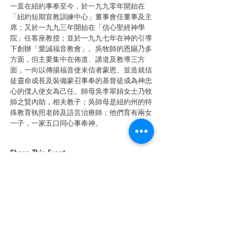
一直在紐約事奉至今，於一九九零年開始在
「紐約短期宣教訓練中心」董事會任董事及主
席；又於一九九三年開始在「信心聖經神學
院」任客座教授；並於一九九七年在神的引導
下創辦「愛誠福音教會」。吳牧師的恩賜乃多
方面，但主要集中在佈道、講道及教導三方
面，一向以傳揚福音使未信者蒙恩、並造就信
徒靈命成長及裝備蒙召事奉的基督徒成為神忠
心的僕人使女為己任。師母吳李翠娟女士乃牧
師之賢內助，相夫教子；吳師母是紐約州的特
殊教育執照老師及語言治療師；他們育有兩女
一子，一家五口同心事奉神。
Share This Event