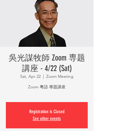
吳光謀牧師 Zoom 専题
講座 - 4/22 (Sat)
Sat, Apr 22
  |  
Zoom Meeting
Zoom 粵語 專題講座
Registration is Closed
See other events