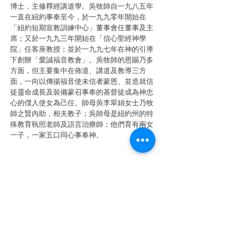
博士，主修釋經講道學。吳牧師自一九八五年
一直在紐約事奉至今，於一九九零年開始在
「紐約短期宣教訓練中心」董事會任董事及主
席；又於一九九三年開始在「信心聖經神學
院」任客座教授；並於一九九七年在神的引導
下創辦「愛誠福音教會」。吳牧師的恩賜乃多
方面，但主要集中在佈道、講道及教導三方
面，一向以傳揚福音使未信者蒙恩、並造就信
徒靈命成長及裝備蒙召事奉的基督徒成為神忠
心的僕人使女為己任。師母吳李翠娟女士乃牧
師之賢內助，相夫教子；吳師母是紐約州的特
殊教育執照老師及語言治療師；他們育有兩女
一子，一家五口同心事奉神。
Share This Event