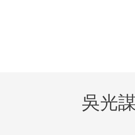
吳光謀牧師