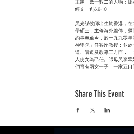
主題：數一數二的人物：挪
經文：創6:8-10
吳光謀牧師出生於香港，在
學碩士，主修海外差傳，繼
約事奉至今，於一九九零年
神學院」任客座教授；並於
道、講道及教導三方面，一
人使女為己任。師母吳李翠
們育有兩女一子，一家五口
Share This Event