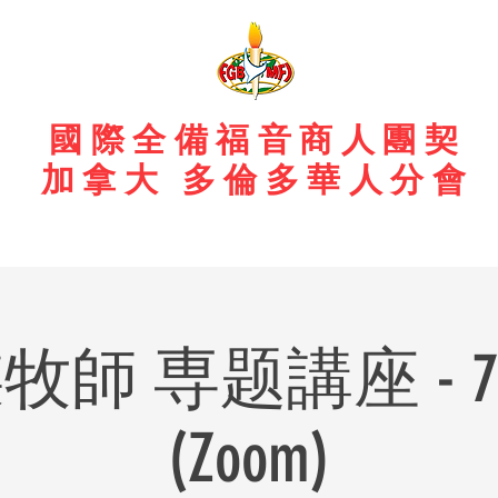
國際全備福音商人團契
加拿大 多倫多華人分會
 専题講座 - 7/26
(Zoom)