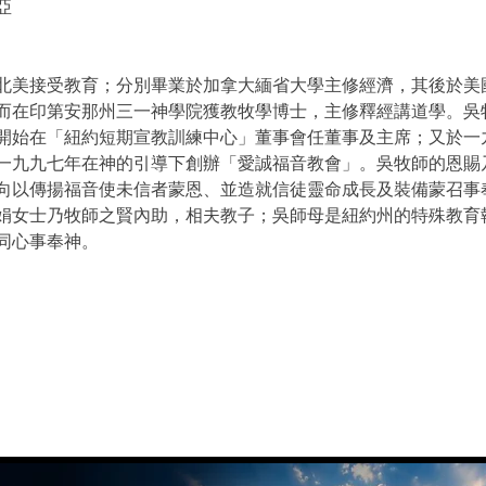
亞
北美接受教育；分別畢業於加拿大緬省大學主修經濟，其後於美
而在印第安那州三一神學院獲教牧學博士，主修釋經講道學。吳
開始在「紐約短期宣教訓練中心」董事會任董事及主席；又於一
一九九七年在神的引導下創辦「愛誠福音教會」。吳牧師的恩賜
向以傳揚福音使未信者蒙恩、並造就信徒靈命成長及裝備蒙召事
娟女士乃牧師之賢內助，相夫教子；吳師母是紐約州的特殊教育
同心事奉神。