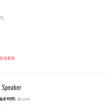
T]
 位其他賓客
d Speaker
多倫多時間)  
(Zoom)