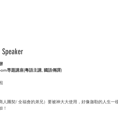
d Speaker
 
om専題講座(粵語主講, 國語傳譯) 
因
商人團契/ 全福會的弟兄）要被神大大使用，好像迦勒的人生一
加！