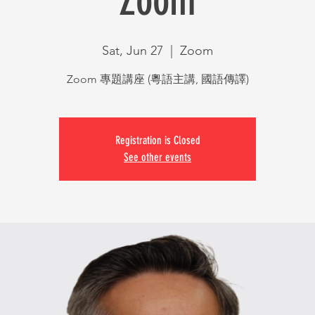
Zoom
Sat, Jun 27
  |  
Zoom
Zoom 專題講座 (粵語主講, 國語傳譯)
Registration is Closed
See other events