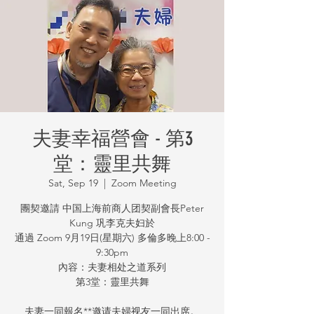
夫妻幸福營會 - 第3
堂：靈里共舞
Sat, Sep 19
  |  
Zoom Meeting
團契邀請 中国上海前商人团契副會長Peter
Kung 巩李克夫妇於
通過 Zoom 9月19日(星期六) 多倫多晚上8:00 -
9:30pm
內容：夫妻相处之道系列
第3堂：靈里共舞
夫妻一同報名**邀请夫婦视友一同出席。