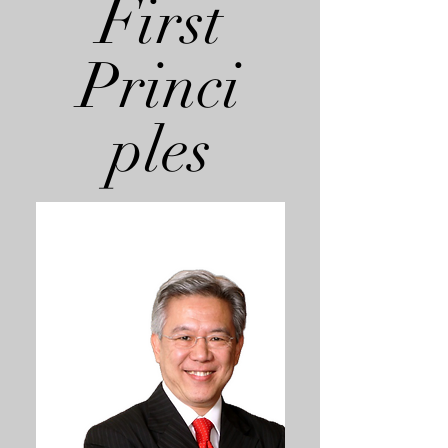
First
Princi
ples